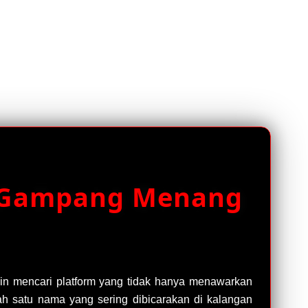
mi Gampang Menang
in mencari platform yang tidak hanya menawarkan
h satu nama yang sering dibicarakan di kalangan