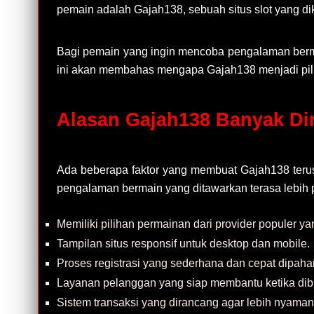
pemain adalah Gajah138, sebuah situs slot yang di
Bagi pemain yang ingin mencoba pengalaman bermai
ini akan membahas mengapa Gajah138 menjadi pili
Alasan Gajah138 Banyak Di
Ada beberapa faktor yang membuat Gajah138 terus
pengalaman bermain yang ditawarkan terasa lebih pr
Memiliki pilihan permainan dari provider populer ya
Tampilan situs responsif untuk desktop dan mobile.
Proses registrasi yang sederhana dan cepat dipaha
Layanan pelanggan yang siap membantu ketika dib
Sistem transaksi yang dirancang agar lebih nyama