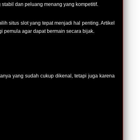
 stabil dan peluang menang yang kompetitif.
itus slot yang tepat menjadi hal penting. Artikel
 pemula agar dapat bermain secara bijak.
nya yang sudah cukup dikenal, tetapi juga karena