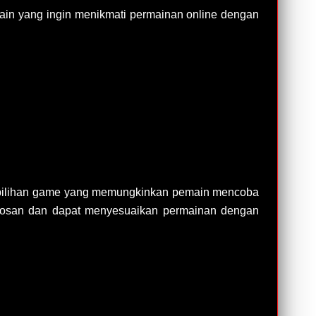
ain yang ingin menikmati permainan online dengan
am pilihan game yang memungkinkan pemain mencoba
 bosan dan dapat menyesuaikan permainan dengan