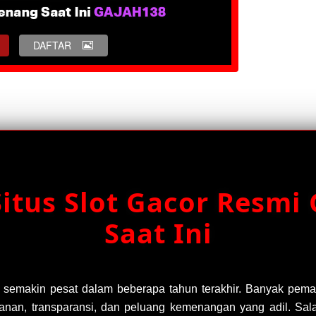
DAFTAR
Situs Slot Gacor Res
Saat Ini
a semakin pesat dalam beberapa tahun terakhir. Banyak pema
anan, transparansi, dan peluang kemenangan yang adil. Sala