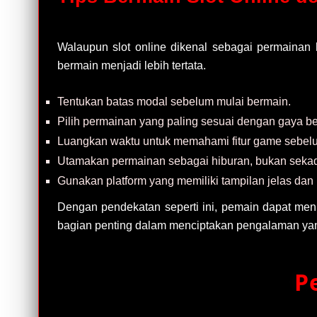
Walaupun slot online dikenal sebagai permaina
bermain menjadi lebih tertata.
Tentukan batas modal sebelum mulai bermain.
Pilih permainan yang paling sesuai dengan gaya b
Luangkan waktu untuk memahami fitur game sebelu
Utamakan permainan sebagai hiburan, bukan sekada
Gunakan platform yang memiliki tampilan jelas da
Dengan pendekatan seperti ini, pemain dapat meni
bagian penting dalam menciptakan pengalaman yang
P