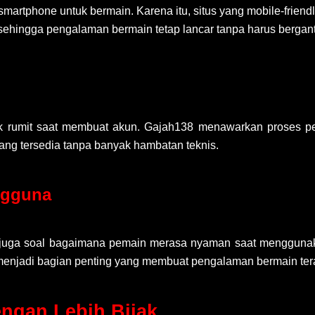
martphone untuk bermain. Karena itu, situs yang mobile-friend
 sehingga pengalaman bermain tetap lancar tanpa harus bergant
dak rumit saat membuat akun. Gajah138 menawarkan proses p
ng tersedia tanpa banyak hambatan teknis.
ngguna
pi juga soal bagaimana pemain merasa nyaman saat mengguna
 menjadi bagian penting yang membuat pengalaman bermain tera
engan Lebih Bijak