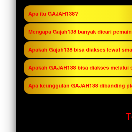
Apa itu GAJAH138?
Gajah138 adalah platform permainan slot on
Mengapa Gajah138 banyak dicari pemai
digunakan.
Banyak pemain mencari Gajah138 karena dik
Apakah Gajah138 bisa diakses lewat sm
tampilan yang sederhana dan nyaman diguna
Pengguna dapat mengakses GAJAH138 melalui l
Apakah GAJAH138 bisa diakses melalui
dengan sistem yang responsif.
Ya, Gajah138 umumnya dapat diakses melalui
Apa keunggulan GAJAH138 dibanding pla
GAJAH138 menawarkan sistem stabil, navigasi
T