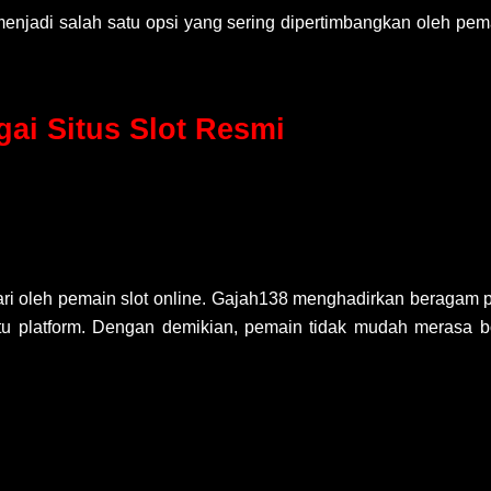
enjadi salah satu opsi yang sering dipertimbangkan oleh pem
ai Situs Slot Resmi
dicari oleh pemain slot online. Gajah138 menghadirkan berag
satu platform. Dengan demikian, pemain tidak mudah merasa