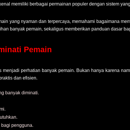
kenal memiliki berbagai permainan populer dengan sistem yang
n yang nyaman dan terpercaya, memahami bagaimana memilih s
han banyak pemain, sekaligus memberikan panduan dasar bagi
minati Pemain
 menjadi perhatian banyak pemain. Bukan hanya karena nama
aktis dan efisien.
ng banyak diminati.
mi.
utuhkan.
n bagi pengguna.