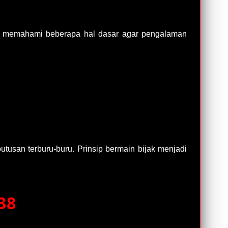
lu memahami beberapa hal dasar agar pengalaman
tusan terburu-buru. Prinsip bermain bijak menjadi
38