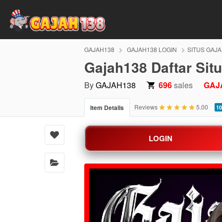
GAJAH138
GAJAH138 LOGIN
SITUS GAJ
Gajah138 Daftar Sit
By
GAJAH138
696
sales
GAJ
5.00
Reviews
5.00
Item Details
10
stars
LOGIN